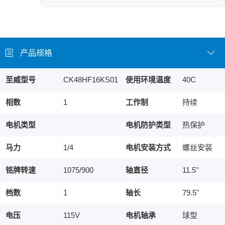
产品规格
至威型号
CK48HF16KS01
使用环境温度
40C
相数
1
工作制
持续
电机类型
电机防护类型
热保护
马力
1/4
电机安装方式
螺丝安装
铭牌转速
1075/900
轴直径
11.5"
档数
1
轴长
79.5"
电压
115V
电机轴承
球型