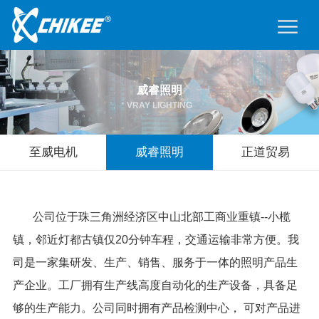
威睿照明
VRAY LIGHTING
至威电机
威睿照明
正道贸易
公司位于珠三角洲经济区中山北部工商业重镇--小榄
镇，邻近灯都古镇仅20分钟车程，交通运输非常方便。我
司是一家集研发、生产、销售、服务于一体的照明产品生
产企业。工厂拥有生产线高度自动化的生产设备，具备足
够的生产能力。公司同时拥有产品检测中心， 可对产品进